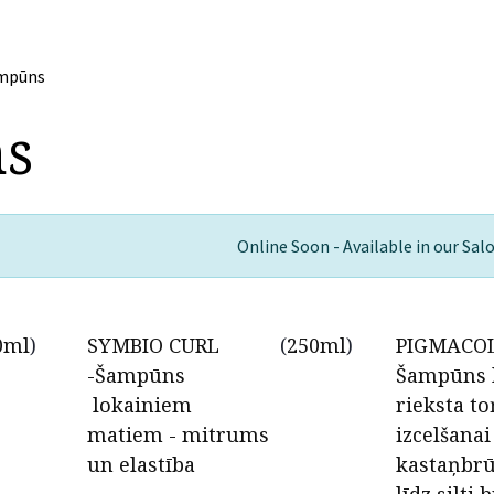
mpūns
s
Online Soon - Available in our Sal
0ml
)
SYMBIO CURL
(
250ml
)
PIGMACOL
-Šampūns
Šampūns 
lokainiem
rieksta t
matiem - mitrums
izcelšanai
un elastība
kastaņbr