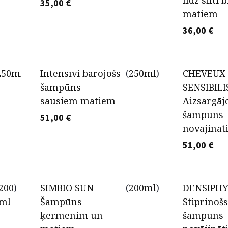
līdz silti
35,00
€
matiem
36,00
€
250ml
)
Intensīvi barojošs
(
250ml
)
​CHEVEUX
šampūns
SENSIBILI
sausiem matiem
Aizsargāj
šampūns
51,00
€
novājinā
51,00
€
200
)
SIMBIO SUN -
(
200ml
)
DENSIPHY
ml
Šampūns
Stiprinošs
ķermenim un
šampūns