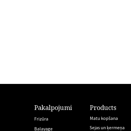
Pakalpojumi
Products
Matu kopšana
Frizūra
Sejas un ķermeņa
​Balayage