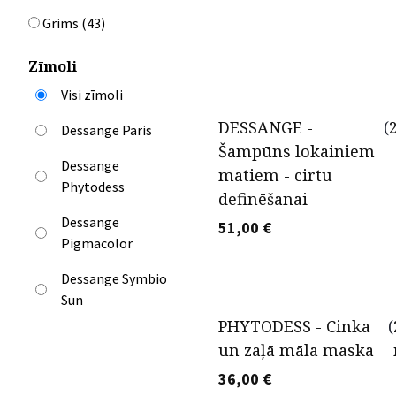
Grims
(
43
)
Zīmoli
Visi zīmoli
DESSANGE -
(
Dessange Paris
Šampūns lokainiem
Dessange
matiem - cirtu
Phytodess
definēšanai
Dessange
51,00
€
Pigmacolor
Dessange Symbio
Sun
PHYTODESS - Cinka
(
un zaļā māla maska
36,00
€