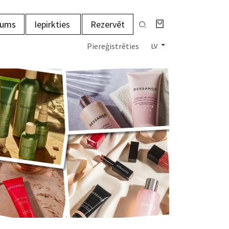
mums
Iepirkties
Rezervēt
Piereģistrēties
LV