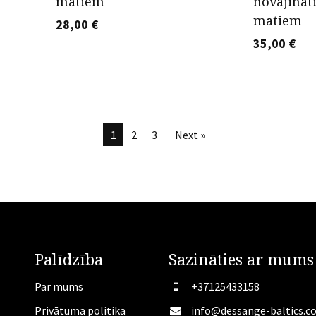
matiem
novājināt
matiem
28,00
€
35,00
€
1
2
3
Next »
Palīdzība
Sazināties ar mums
Par mums
+37125433158
Privātuma politika
info@dessange-baltics.c