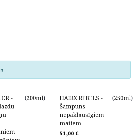
on
OR -
(
200ml
)
HAIRX REBELS -
(
250ml
)
lazdu
Šampūns
oņu
nepaklausīgiem
 -
matiem
ūniem
51,00
€