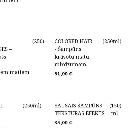
 brūniem
(
250ml
)
COLORED HAIR
(
250ml
)
SES –
- Šampūns
ošs
krāsotu matu
mirdzumam
tiem matiem
51,00
€
L -
(
250ml
)
SAUSAIS ŠAMPŪNS -
(
150
)
TEKSTŪRAS EFEKTS
ml
35,00
€