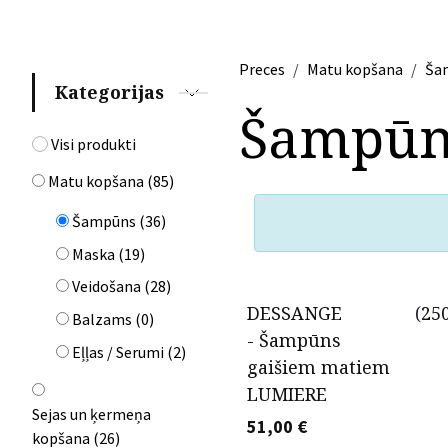
Preces
Matu kopšana
Ša
Kategorijas
Šampūn
Visi produkti
Matu kopšana
(
85
)
Šampūns
(
36
)
Maska
(
19
)
Veidošana
(
28
)
DESSANGE
(
25
Balzams
(
0
)
- Šampūns
Eļļas / Serumi
(
2
)
gaišiem matiem
LUMIERE
Sejas un ķermeņa
51,00
€
kopšana
(
26
)