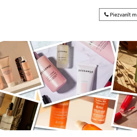
Piezvanīt 
dukti
Par mums
Sazinieties ar mums
Blogs